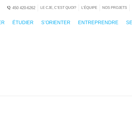
450 420-6262
LE CJE, C’EST QUOI?
L’ÉQUIPE
NOS PROJETS
ER
ÉTUDIER
S’ORIENTER
ENTREPRENDRE
SE