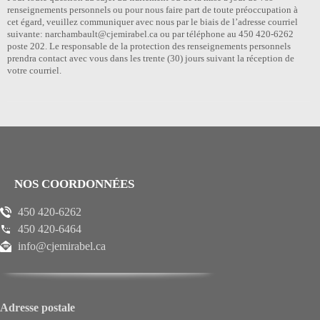
renseignements personnels ou pour nous faire part de toute préoccupation à
cet égard, veuillez communiquer avec nous par le biais de l’adresse courriel
suivante: narchambault@cjemirabel.ca ou par téléphone au 450 420-6262
poste 202. Le responsable de la protection des renseignements personnels
prendra contact avec vous dans les trente (30) jours suivant la réception de
votre courriel.
NOS COORDONNÉES
450 420-6262
450 420-6464
info@cjemirabel.ca
Adresse postale